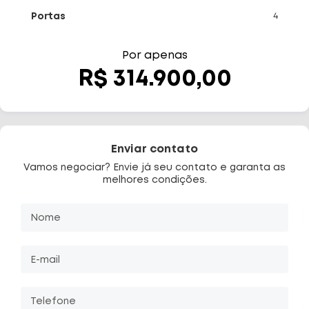
Portas
4
Fale Conosco
Diferenciais
Por apenas
R$ 314.900,00
Telefone
(48) 3113-2010
WhatsApp
(48) 99644-0085
Enviar contato
Vamos negociar? Envie já seu contato e garanta as
melhores condições.
Nome
E-mail
Telefone