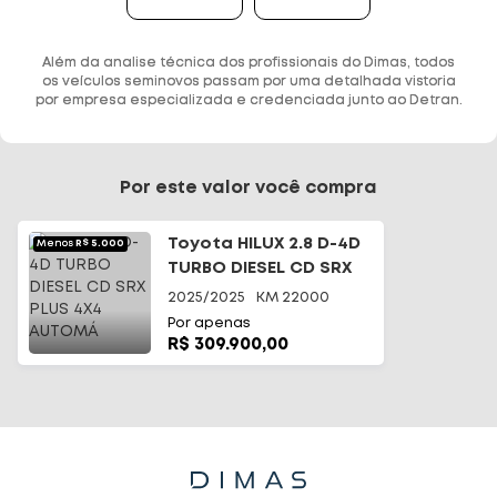
Além da analise técnica dos profissionais do Dimas, todos
os veículos seminovos passam por uma detalhada vistoria
por empresa especializada e credenciada junto ao Detran.
Por este valor você compra
Toyota HILUX 2.8 D-4D
Menos
R$ 5.000
TURBO DIESEL CD SRX
PLUS 4X4 AUTOMÁ
2025/2025
KM
22000
Por apenas
R$ 309.900,00