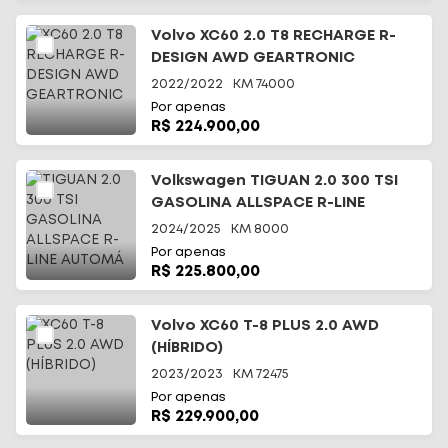
Volvo XC60 2.0 T8 RECHARGE R-
DESIGN AWD GEARTRONIC
2022/2022
KM
74000
Por apenas
R$ 224.900,00
Volkswagen TIGUAN 2.0 300 TSI
GASOLINA ALLSPACE R-LINE
AUTOMÁ
2024/2025
KM
8000
Por apenas
R$ 225.800,00
Volvo XC60 T-8 PLUS 2.0 AWD
(HÍBRIDO)
2023/2023
KM
72475
Por apenas
R$ 229.900,00