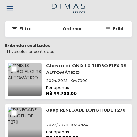
Navigated to Seu carro seminovo em Santa Catarina - Dimas
Filtro
Ordenar
Exibir
Exibindo resultados
111
veículo
s
encontrado
s
Chevrolet ONIX 1.0 TURBO FLEX RS
AUTOMÁTICO
2024/2025
KM
7000
Por apenas
R$ 99.900,00
Jeep RENEGADE LONGITUDE T270
2022/2023
KM
47454
Por apenas