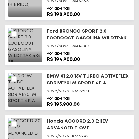
2024/2025
KM
47245
Por apenas
R$ 190.900,00
Ford BRONCO SPORT 2.0
ECOBOOST GASOLINA WILDTRAK
4X4 SE
2024/2024
KM
14000
Por apenas
R$ 194.900,00
BMW X1 2.0 16V TURBO ACTIVEFLEX
SDRIVE20I M SPORT 4P A
2022/2022
KM
62131
Por apenas
R$ 195.900,00
Honda ACCORD 2.0 E:HEV
ADVANCED E-CVT
2023/2024
KM
59951