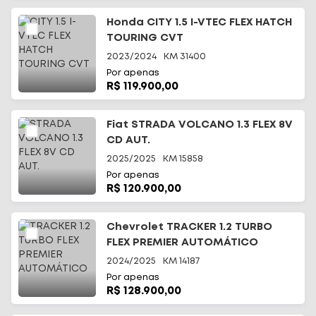
Honda CITY 1.5 I-VTEC FLEX HATCH
TOURING CVT
2023/2024
KM
31400
Por apenas
R$ 119.900,00
Início
Fiat STRADA VOLCANO 1.3 FLEX 8V
CD AUT.
Todos os carros
2025/2025
KM
15858
Por apenas
Fale Conosco
R$ 120.900,00
Diferenciais
Chevrolet TRACKER 1.2 TURBO
FLEX PREMIER AUTOMÁTICO
Telefone
(48) 3113-2010
2024/2025
KM
14187
Por apenas
WhatsApp
R$ 128.900,00
(48) 99644-0085