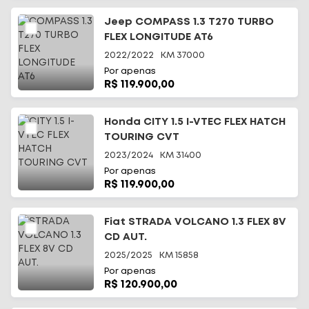
Jeep COMPASS 1.3 T270 TURBO
FLEX LONGITUDE AT6
2022/2022
KM
37000
Por apenas
R$ 119.900,00
Início
Honda CITY 1.5 I-VTEC FLEX HATCH
TOURING CVT
Todos os carros
2023/2024
KM
31400
Por apenas
Fale Conosco
R$ 119.900,00
Diferenciais
Fiat STRADA VOLCANO 1.3 FLEX 8V
CD AUT.
Telefone
(48) 3113-2010
2025/2025
KM
15858
Por apenas
WhatsApp
R$ 120.900,00
(48) 99644-0085