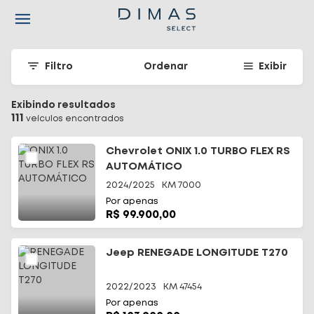
Navigated to Seu carro seminovo em Santa Catarina - Dimas
Filtro
Ordenar
Exibir
Exibindo resultados
111
veículo
s
encontrado
s
Chevrolet ONIX 1.0 TURBO FLEX RS
AUTOMÁTICO
2024/2025
KM
7000
Por apenas
R$ 99.900,00
Jeep RENEGADE LONGITUDE T270
2022/2023
KM
47454
Por apenas