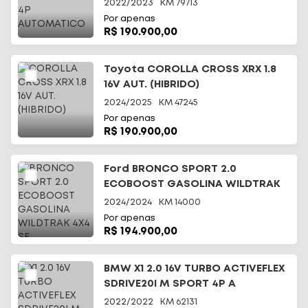
2022/2023
KM
79713
Por apenas
R$ 190.900,00
Toyota COROLLA CROSS XRX 1.8
16V AUT. (HIBRIDO)
2024/2025
KM
47245
Por apenas
R$ 190.900,00
Ford BRONCO SPORT 2.0
ECOBOOST GASOLINA WILDTRAK
4X4 SE
2024/2024
KM
14000
Por apenas
R$ 194.900,00
BMW X1 2.0 16V TURBO ACTIVEFLEX
SDRIVE20I M SPORT 4P A
2022/2022
KM
62131