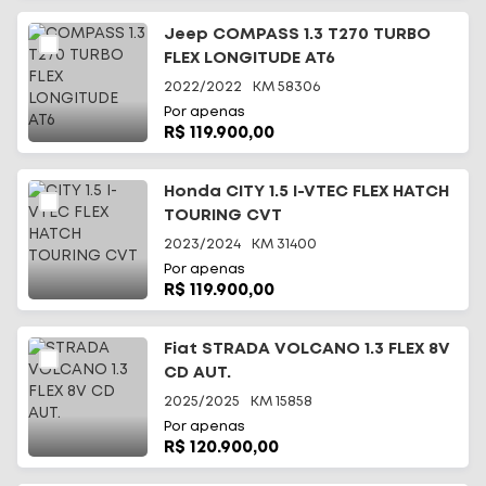
Jeep COMPASS 1.3 T270 TURBO
FLEX LONGITUDE AT6
2022/2022
KM
58306
Por apenas
R$ 119.900,00
Início
Honda CITY 1.5 I-VTEC FLEX HATCH
TOURING CVT
Todos os carros
2023/2024
KM
31400
Por apenas
Fale Conosco
R$ 119.900,00
Diferenciais
Fiat STRADA VOLCANO 1.3 FLEX 8V
CD AUT.
Telefone
(48) 3113-2010
2025/2025
KM
15858
Por apenas
WhatsApp
R$ 120.900,00
(48) 99644-0085