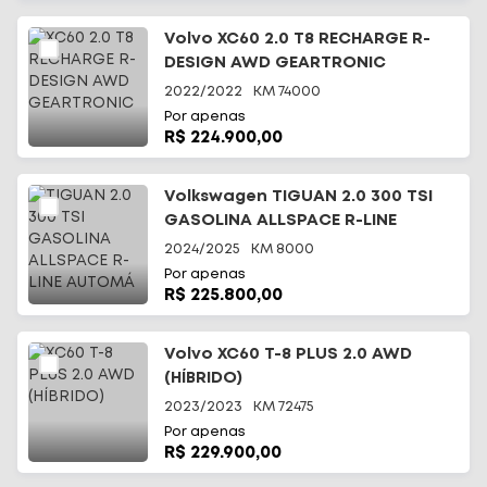
Volvo XC60 2.0 T8 RECHARGE R-
DESIGN AWD GEARTRONIC
2022/2022
KM
74000
Por apenas
R$ 224.900,00
Volkswagen TIGUAN 2.0 300 TSI
GASOLINA ALLSPACE R-LINE
AUTOMÁ
2024/2025
KM
8000
Por apenas
R$ 225.800,00
Volvo XC60 T-8 PLUS 2.0 AWD
(HÍBRIDO)
2023/2023
KM
72475
Por apenas
R$ 229.900,00