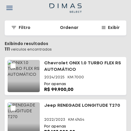
Navigated to Seu carro seminovo em Santa Catarina - Dimas
Filtro
Ordenar
Exibir
Exibindo resultados
111
veículo
s
encontrado
s
Chevrolet ONIX 1.0 TURBO FLEX RS
AUTOMÁTICO
2024/2025
KM
7000
Por apenas
R$ 99.900,00
Jeep RENEGADE LONGITUDE T270
2022/2023
KM
47454
Por apenas