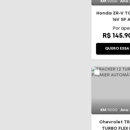
KM
50561
Ano
Honda ZR-V T
16V 5P 
Por ape
R$ 145.
QUERO ESSA
KM
11000
Ano
Chevrolet TR
TURBO FLEX