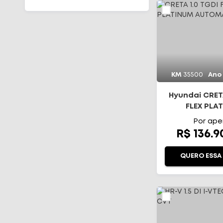
TAOS
TERA
TIGUAN
VIRTUS
EC40
XC60
KM
35500
Ano
XC90
Hyundai CRETA
FLEX PLA
AUTOMÁ
Por ape
R$ 136.
QUERO ESSA