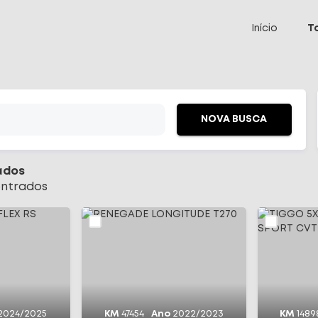
 Select
Início
T
NOVA BUSCA
ados
ntrado
s
2024/2025
KM
47454
Ano
2022/2023
KM
1489