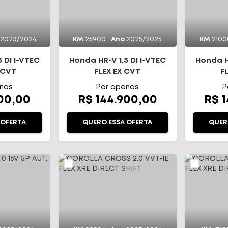
2023/2024
KM
25900
Ano
2025/2025
KM
2100
 DI I-VTEC
Honda HR-V 1.5 DI I-VTEC
Honda HR
 CVT
FLEX EX CVT
F
nas
Por apenas
P
900,00
R$ 144.900,00
R$ 
 OFERTA
QUERO ESSA OFERTA
QUER