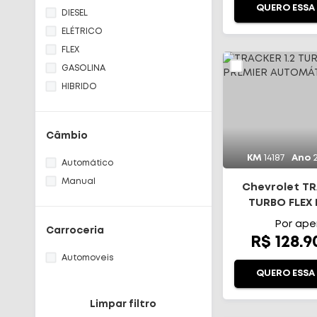
Haval
QUERO ESSA
DIESEL
ACCORD
ELÉTRICO
CITY
FLEX
HR-V
GASOLINA
ZR-V
HIBRIDO
CRETA
TUCSON
COMMANDER
Câmbio
COMPASS
KM
14187
Ano
Automático
RENEGADE
Manual
SPORTAGE
Chevrolet TR
TURBO FLEX
DISCOVERY
AUTOMÁ
PAJERO
Por ape
Carroceria
R$ 128.
KICKS
RAMPAGE
Automoveis
QUERO ESSA
COROLLA
HILUX
Limpar filtro
T-CROSS