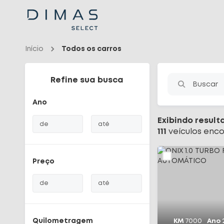
Navigated to Seu carro seminovo em Santa Catarina - Dimas
Início
Todos os carros
Refine sua busca
Buscar
Ano
Exibindo result
de
até
111
veículo
s
enco
Preço
de
até
Quilometragem
KM
7000
Ano