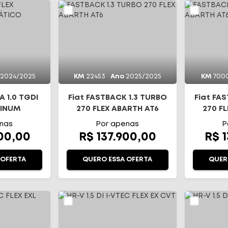
2024/2025
KM
22453
Ano
2025/2025
KM
700
 1.0 TGDI
Fiat FASTBACK 1.3 TURBO
Fiat FA
TINUM
270 FLEX ABARTH AT6
270 F
TICO
nas
Por apenas
P
900,00
R$ 137.900,00
R$ 
 OFERTA
QUERO ESSA OFERTA
QUER