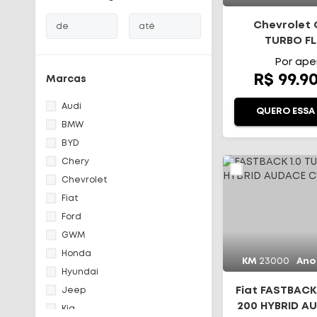
Chevrolet O
de
até
TURBO FL
AUTOMÁ
Início
Por ape
R$ 99.9
Marcas
Todos os carros
Audi
QUERO ESSA
Fale Conosco
BMW
BYD
Diferenciais
Chery
Chevrolet
Telefone
(48) 3113-2010
Fiat
Ford
WhatsApp
GWM
(48) 99644-0085
Honda
KM
23000
Ano
Hyundai
Fiat FASTBACK
Jeep
200 HYBRID A
Kia