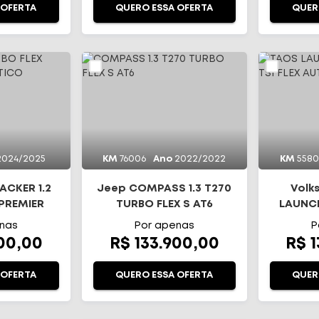
 OFERTA
QUERO ESSA OFERTA
QUER
2024/2025
KM
76006
Ano
2022/2022
KM
558
ACKER 1.2
Jeep COMPASS 1.3 T270
Volk
 PREMIER
TURBO FLEX S AT6
LAUNCH
TICO
TS
nas
Por apenas
P
900,00
R$ 133.900,00
R$ 
 OFERTA
QUERO ESSA OFERTA
QUER