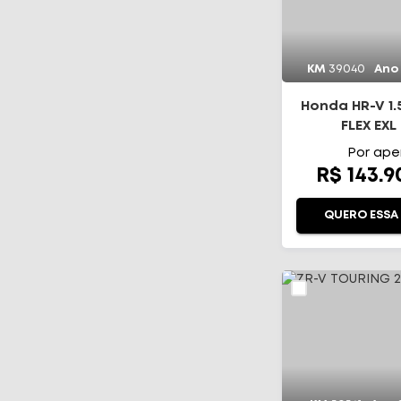
KM
39040
Ano
Honda HR-V 1.5
FLEX EXL
Por ape
R$ 143.
QUERO ESSA