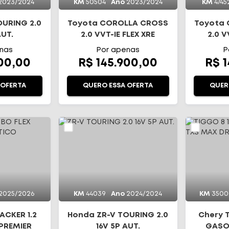
2023/2024
KM
50504
Ano
2023/2024
KM
4745
OURING 2.0
Toyota COROLLA CROSS
Toyota
AUT.
2.0 VVT-IE FLEX XRE
2.0 V
DIRECT SHIFT
DI
nas
Por apenas
P
900,00
R$ 145.900,00
R$ 
 OFERTA
QUERO ESSA OFERTA
QUER
2025/2026
KM
44039
Ano
2024/2024
KM
3500
ACKER 1.2
Honda ZR-V TOURING 2.0
Chery T
 PREMIER
16V 5P AUT.
GASO