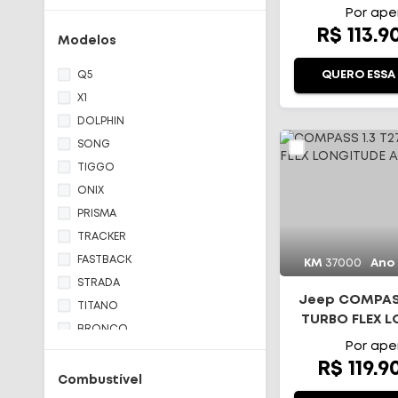
Land Rover
Por ape
R$ 113.9
Mitsubishi
Modelos
Nissan
Q5
QUERO ESSA
Ram
X1
Toyota
DOLPHIN
Volkswagen
SONG
Volvo
TIGGO
ONIX
PRISMA
TRACKER
FASTBACK
KM
37000
Ano
STRADA
Jeep COMPASS
TITANO
TURBO FLEX 
BRONCO
AT6
Por ape
RANGER
R$ 119.9
TERRITORY
Combustível