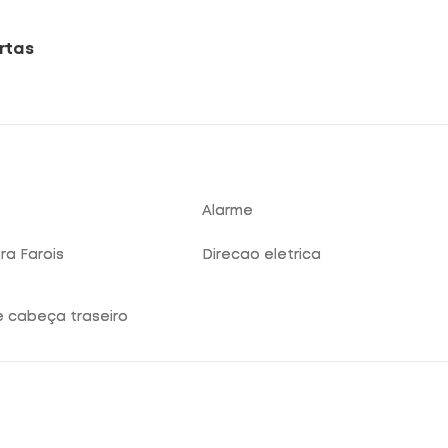
rtas
Alarme
ura Farois
Direcao eletrica
e cabeça traseiro