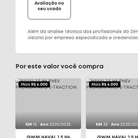
Avaliação no
seu usado
Além da analise técnica dos profissionais do D
vistoria por empresa especializada e credenciad
Por este valor você compra
Mais
R$ 6.000
Mais
R$ 6.000
KM
10
Ano
2025/2025
KM
25
Ano
2025/20
GWM HAVAL 1.5 H6
GWM HAVAL 1.5 H