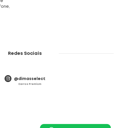
 e
fone,
Redes Sociais
@dimasselect
Carros Premium