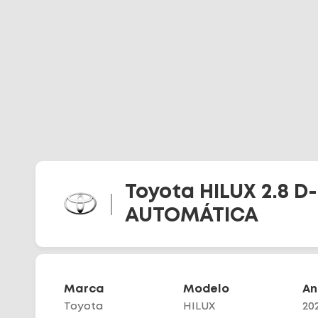
Fale Conosco
Diferenciais
Telefone
(48) 3113-2010
WhatsApp
(48) 99644-0085
Toyota HILUX 2.8 D
AUTOMÁTICA
Marca
Modelo
An
Toyota
HILUX
20