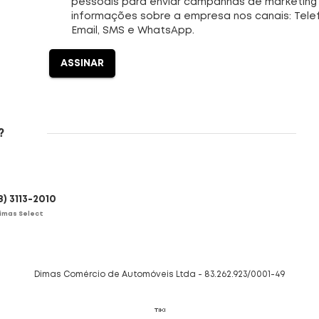
pessoais para enviar campanhas de marketing
informações sobre a empresa nos canais: Tele
Email, SMS e WhatsApp.
ASSINAR
?
8) 3113-2010
imas Select
Dimas Comércio de Automóveis Ltda - 83.262.923/0001-49