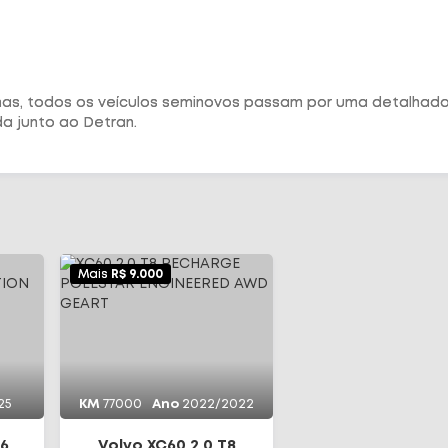
imas, todos os veículos seminovos passam por uma detalhad
a junto ao Detran.
Mais
R$ 9.000
25
KM
77000
Ano
2022/2022
6
Volvo XC60 2.0 T8