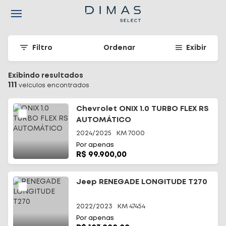
Navigated to Seu carro seminovo em Santa Catarina - Dimas
Filtro
Ordenar
Exibir
Exibindo resultados
111
veículo
s
encontrado
s
Chevrolet ONIX 1.0 TURBO FLEX RS
AUTOMÁTICO
2024/2025
KM
7000
Por apenas
R$ 99.900,00
Jeep RENEGADE LONGITUDE T270
2022/2023
KM
47454
Por apenas