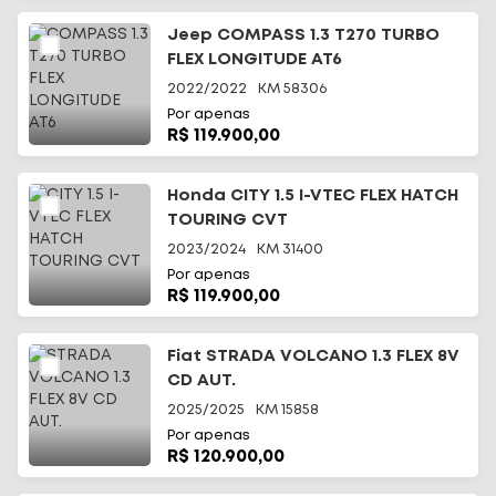
Jeep COMPASS 1.3 T270 TURBO
FLEX LONGITUDE AT6
2022/2022
KM
58306
Por apenas
R$ 119.900,00
Início
Honda CITY 1.5 I-VTEC FLEX HATCH
TOURING CVT
Todos os carros
2023/2024
KM
31400
Por apenas
Fale Conosco
R$ 119.900,00
Diferenciais
Fiat STRADA VOLCANO 1.3 FLEX 8V
CD AUT.
Telefone
(48) 3113-2010
2025/2025
KM
15858
Por apenas
WhatsApp
R$ 120.900,00
(48) 99644-0085