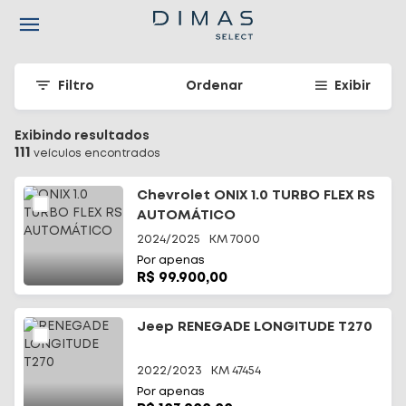
Navigated to Seu carro seminovo em Santa Catarina - Dimas
Filtro
Ordenar
Exibir
Exibindo resultados
111
veículo
s
encontrado
s
Chevrolet ONIX 1.0 TURBO FLEX RS
AUTOMÁTICO
2024/2025
KM
7000
Por apenas
R$ 99.900,00
Jeep RENEGADE LONGITUDE T270
2022/2023
KM
47454
Por apenas