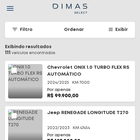
Navigated to Seu carro seminovo em Santa Catarina - Dimas
Filtro
Ordenar
Exibir
Exibindo resultados
111
veículo
s
encontrado
s
Chevrolet ONIX 1.0 TURBO FLEX RS
AUTOMÁTICO
2024/2025
KM
7000
Por apenas
R$ 99.900,00
Jeep RENEGADE LONGITUDE T270
2022/2023
KM
47454
Por apenas