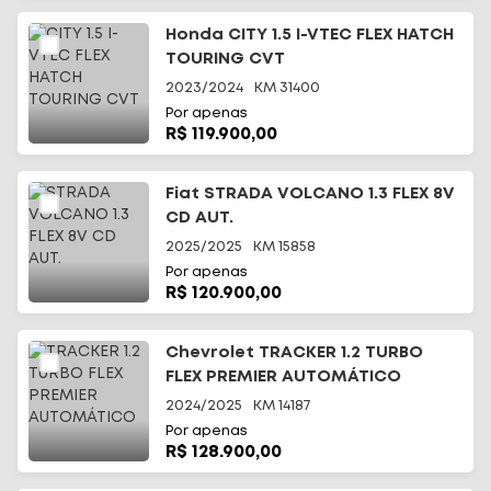
Honda CITY 1.5 I-VTEC FLEX HATCH
TOURING CVT
2023/2024
KM
31400
Por apenas
R$ 119.900,00
Início
Fiat STRADA VOLCANO 1.3 FLEX 8V
CD AUT.
Todos os carros
2025/2025
KM
15858
Por apenas
Fale Conosco
R$ 120.900,00
Diferenciais
Chevrolet TRACKER 1.2 TURBO
FLEX PREMIER AUTOMÁTICO
Telefone
(48) 3113-2010
2024/2025
KM
14187
Por apenas
WhatsApp
R$ 128.900,00
(48) 99644-0085