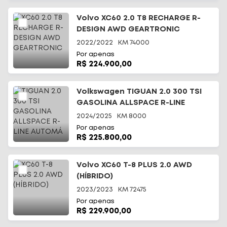
Volvo XC60 2.0 T8 RECHARGE R-
DESIGN AWD GEARTRONIC
2022/2022
KM
74000
Por apenas
R$ 224.900,00
Volkswagen TIGUAN 2.0 300 TSI
GASOLINA ALLSPACE R-LINE
AUTOMÁ
2024/2025
KM
8000
Por apenas
R$ 225.800,00
Volvo XC60 T-8 PLUS 2.0 AWD
(HÍBRIDO)
2023/2023
KM
72475
Por apenas
R$ 229.900,00