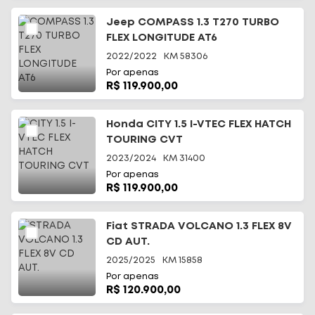
Jeep COMPASS 1.3 T270 TURBO
FLEX LONGITUDE AT6
2022/2022
KM
58306
Por apenas
R$ 119.900,00
Início
Honda CITY 1.5 I-VTEC FLEX HATCH
TOURING CVT
Todos os carros
2023/2024
KM
31400
Por apenas
Fale Conosco
R$ 119.900,00
Diferenciais
Fiat STRADA VOLCANO 1.3 FLEX 8V
CD AUT.
Telefone
(48) 3113-2010
2025/2025
KM
15858
Por apenas
WhatsApp
R$ 120.900,00
(48) 99644-0085