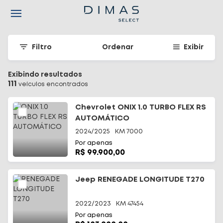
Navigated to Seu carro seminovo em Santa Catarina - Dimas
Filtro
Ordenar
Exibir
Exibindo resultados
111
veículo
s
encontrado
s
Chevrolet ONIX 1.0 TURBO FLEX RS
AUTOMÁTICO
2024/2025
KM
7000
Por apenas
R$ 99.900,00
Jeep RENEGADE LONGITUDE T270
2022/2023
KM
47454
Por apenas