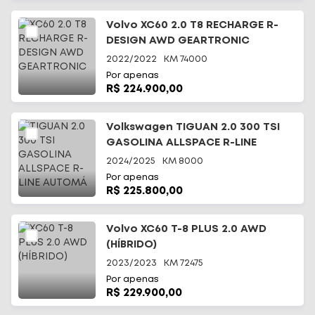
Volvo XC60 2.0 T8 RECHARGE R-
DESIGN AWD GEARTRONIC
2022/2022
KM
74000
Por apenas
R$ 224.900,00
Volkswagen TIGUAN 2.0 300 TSI
GASOLINA ALLSPACE R-LINE
AUTOMÁ
2024/2025
KM
8000
Por apenas
R$ 225.800,00
Volvo XC60 T-8 PLUS 2.0 AWD
(HÍBRIDO)
2023/2023
KM
72475
Por apenas
R$ 229.900,00