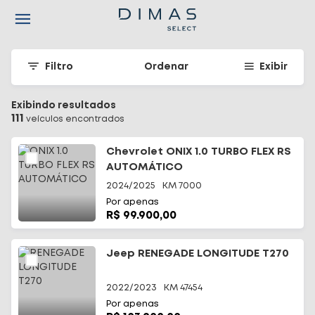
Navigated to Seu carro seminovo em Santa Catarina - Dimas
Filtro
Ordenar
Exibir
Exibindo resultados
111
veículo
s
encontrado
s
Chevrolet ONIX 1.0 TURBO FLEX RS
AUTOMÁTICO
2024/2025
KM
7000
Por apenas
R$ 99.900,00
Jeep RENEGADE LONGITUDE T270
2022/2023
KM
47454
Por apenas