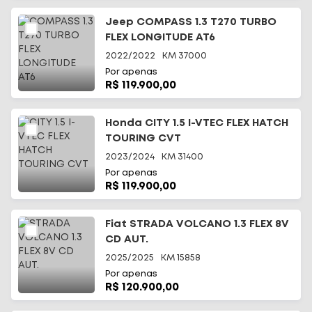
Jeep COMPASS 1.3 T270 TURBO
FLEX LONGITUDE AT6
2022/2022
KM
37000
Por apenas
R$ 119.900,00
Início
Honda CITY 1.5 I-VTEC FLEX HATCH
TOURING CVT
Todos os carros
2023/2024
KM
31400
Por apenas
Fale Conosco
R$ 119.900,00
Diferenciais
Fiat STRADA VOLCANO 1.3 FLEX 8V
CD AUT.
Telefone
(48) 3113-2010
2025/2025
KM
15858
Por apenas
WhatsApp
R$ 120.900,00
(48) 99644-0085