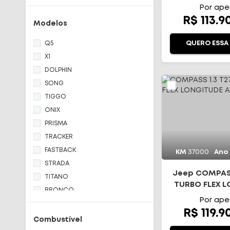
Land Rover
Por ape
R$ 113.9
Mitsubishi
Modelos
Nissan
Q5
QUERO ESSA
Ram
X1
Toyota
DOLPHIN
Volkswagen
SONG
Volvo
TIGGO
ONIX
PRISMA
TRACKER
FASTBACK
KM
37000
Ano
STRADA
Jeep COMPASS
TITANO
TURBO FLEX 
BRONCO
AT6
Por ape
RANGER
R$ 119.9
TERRITORY
Combustível