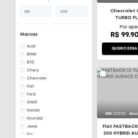
Chevrolet O
de
até
TURBO FL
AUTOMÁ
Início
Por ape
R$ 99.9
Marcas
Todos os carros
Audi
QUERO ESSA
Fale Conosco
BMW
BYD
Diferenciais
Chery
Chevrolet
Telefone
(48) 3113-2010
Fiat
Ford
WhatsApp
GWM
(48) 99644-0085
Honda
KM
23000
Ano
Hyundai
Fiat FASTBACK
Jeep
200 HYBRID A
Kia