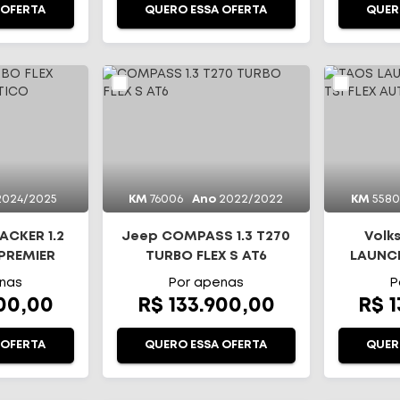
 OFERTA
QUERO ESSA OFERTA
QUER
2024/2025
KM
76006
Ano
2022/2022
KM
558
ACKER 1.2
Jeep COMPASS 1.3 T270
Volk
 PREMIER
TURBO FLEX S AT6
LAUNCH
TICO
TS
nas
Por apenas
P
900,00
R$ 133.900,00
R$ 
 OFERTA
QUERO ESSA OFERTA
QUER