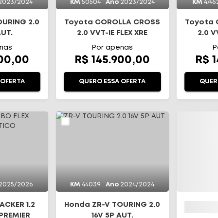
2023/2024
KM
50504
Ano
2023/2024
KM
4745
OURING 2.0
Toyota COROLLA CROSS
Toyota
AUT.
2.0 VVT-IE FLEX XRE
2.0 V
DIRECT SHIFT
DI
nas
Por apenas
P
900,00
R$ 145.900,00
R$ 
 OFERTA
QUERO ESSA OFERTA
QUER
2025/2026
KM
44039
Ano
2024/2024
ACKER 1.2
Honda ZR-V TOURING 2.0
 PREMIER
16V 5P AUT.