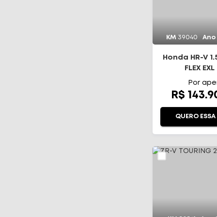
KM
39040
Ano
Honda HR-V 1.5
FLEX EXL
Por ape
R$ 143.
QUERO ESSA