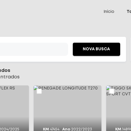
 Select
Início
T
NOVA BUSCA
ados
ntrado
s
2024/2025
KM
47454
Ano
2022/2023
KM
1489