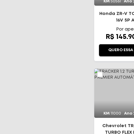
KM
50561
Ano
Honda ZR-V T
16V 5P 
Por ape
R$ 145.
QUERO ESSA
KM
11000
Ano
Chevrolet TR
TURBO FLEX