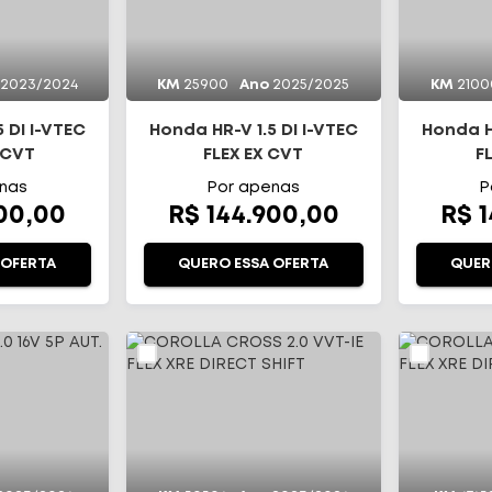
2023/2024
KM
25900
Ano
2025/2025
KM
2100
 DI I-VTEC
Honda HR-V 1.5 DI I-VTEC
Honda HR
 CVT
FLEX EX CVT
F
nas
Por apenas
P
900,00
R$ 144.900,00
R$ 
 OFERTA
QUERO ESSA OFERTA
QUER