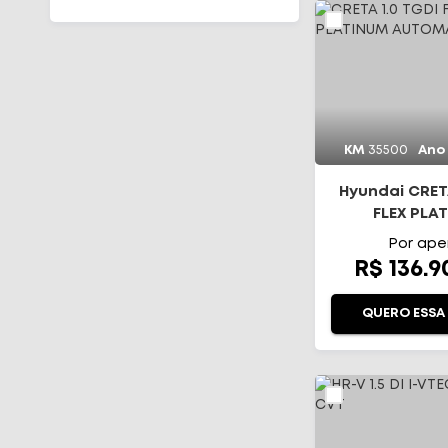
TAOS
TERA
TIGUAN
VIRTUS
EC40
XC60
KM
35500
Ano
XC90
Hyundai CRETA
FLEX PLA
AUTOMÁ
Por ape
R$ 136.
QUERO ESSA