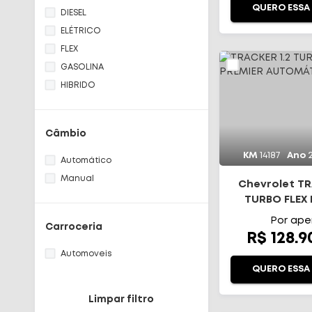
Haval
QUERO ESSA
DIESEL
ACCORD
ELÉTRICO
CITY
FLEX
HR-V
GASOLINA
ZR-V
HIBRIDO
CRETA
TUCSON
COMMANDER
Câmbio
COMPASS
KM
14187
Ano
Automático
RENEGADE
Manual
SPORTAGE
Chevrolet TR
TURBO FLEX
DISCOVERY
AUTOMÁ
PAJERO
Por ape
Carroceria
R$ 128.
KICKS
RAMPAGE
Automoveis
QUERO ESSA
COROLLA
HILUX
Limpar filtro
T-CROSS