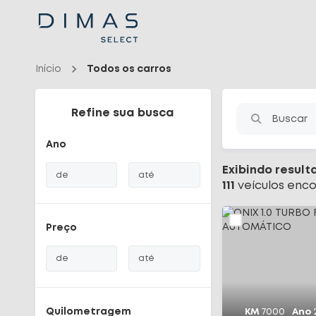
Navigated to Seu carro seminovo em Santa Catarina - Dimas
Início
Todos os carros
Refine sua busca
Buscar
Ano
Exibindo result
de
até
111
veículo
s
enco
Preço
de
até
Quilometragem
KM
7000
Ano