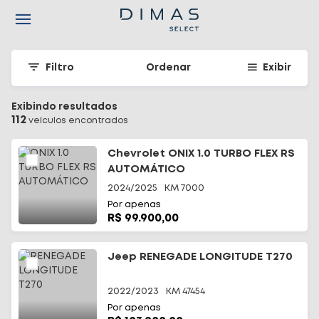
Navigated to Seu carro seminovo em Santa Catarina - Dimas
Filtro
Ordenar
Exibir
Exibindo resultados
112
veículo
s
encontrado
s
Chevrolet ONIX 1.0 TURBO FLEX RS
AUTOMÁTICO
2024/2025
KM
7000
Por apenas
R$ 99.900,00
Jeep RENEGADE LONGITUDE T270
2022/2023
KM
47454
Por apenas