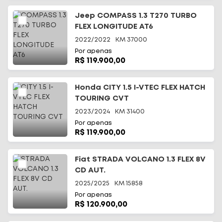
Jeep COMPASS 1.3 T270 TURBO
FLEX LONGITUDE AT6
2022/2022
KM
37000
Por apenas
R$ 119.900,00
Início
Honda CITY 1.5 I-VTEC FLEX HATCH
TOURING CVT
Todos os carros
2023/2024
KM
31400
Por apenas
Fale Conosco
R$ 119.900,00
Diferenciais
Fiat STRADA VOLCANO 1.3 FLEX 8V
CD AUT.
Telefone
(48) 3113-2010
2025/2025
KM
15858
Por apenas
WhatsApp
R$ 120.900,00
(48) 99644-0085