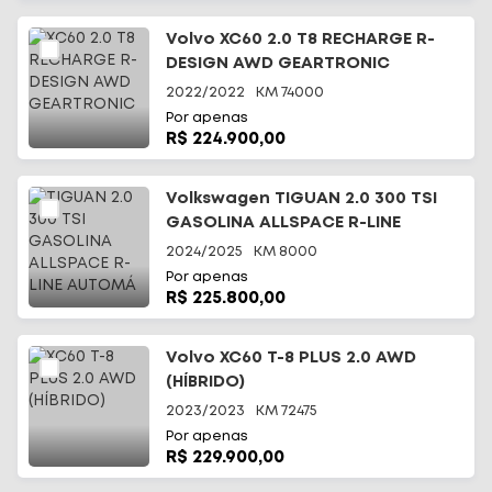
Volvo XC60 2.0 T8 RECHARGE R-
DESIGN AWD GEARTRONIC
2022/2022
KM
74000
Por apenas
R$ 224.900,00
Volkswagen TIGUAN 2.0 300 TSI
GASOLINA ALLSPACE R-LINE
AUTOMÁ
2024/2025
KM
8000
Por apenas
R$ 225.800,00
Volvo XC60 T-8 PLUS 2.0 AWD
(HÍBRIDO)
2023/2023
KM
72475
Por apenas
R$ 229.900,00