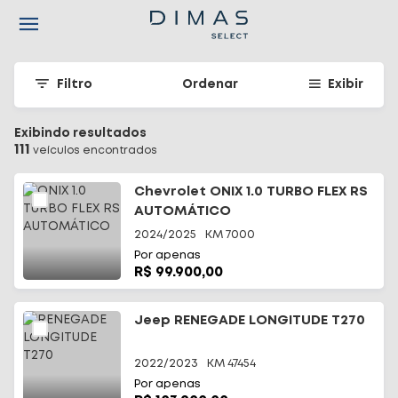
Navigated to Seu carro seminovo em Santa Catarina - Dimas
Filtro
Ordenar
Exibir
Exibindo resultados
111
veículo
s
encontrado
s
Chevrolet ONIX 1.0 TURBO FLEX RS
AUTOMÁTICO
2024/2025
KM
7000
Por apenas
R$ 99.900,00
Jeep RENEGADE LONGITUDE T270
2022/2023
KM
47454
Por apenas