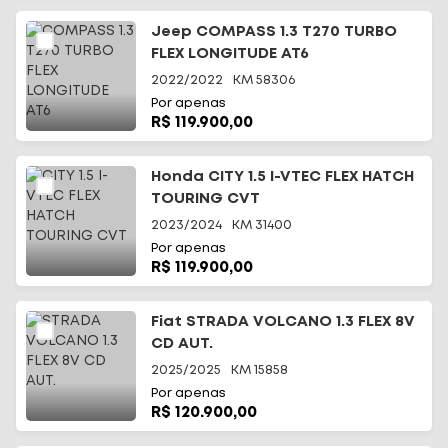
Jeep COMPASS 1.3 T270 TURBO
FLEX LONGITUDE AT6
2022/2022
KM
58306
Por apenas
R$ 119.900,00
Início
Honda CITY 1.5 I-VTEC FLEX HATCH
TOURING CVT
Todos os carros
2023/2024
KM
31400
Por apenas
Fale Conosco
R$ 119.900,00
Diferenciais
Fiat STRADA VOLCANO 1.3 FLEX 8V
CD AUT.
Telefone
(48) 3113-2010
2025/2025
KM
15858
Por apenas
WhatsApp
R$ 120.900,00
(48) 99644-0085