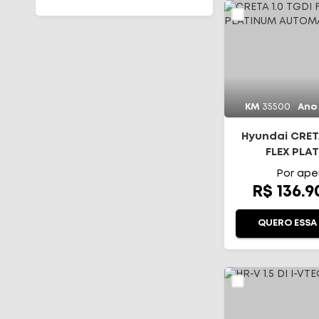
TAOS
TERA
TIGUAN
VIRTUS
EC40
XC60
KM
35500
Ano
XC90
Hyundai CRETA
FLEX PLA
AUTOMÁ
Por ape
R$ 136.
QUERO ESSA