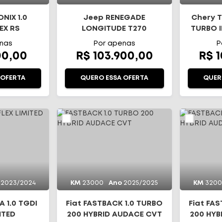
NIX 1.0
Jeep RENEGADE
Chery T
EX RS
LONGITUDE T270
TURBO I
TICO
nas
Por apenas
P
00,00
R$ 103.900,00
R$ 
 OFERTA
QUERO ESSA OFERTA
QUER
2023/2024
KM
23000
Ano
2025/2025
KM
320
 1.0 TGDI
Fiat FASTBACK 1.0 TURBO
Fiat FA
ITED
200 HYBRID AUDACE CVT
200 HYB