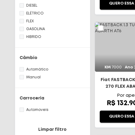
ORA
QUERO ESSA
DIESEL
ACCORD
ELÉTRICO
CITY
FLEX
HR-V
GASOLINA
ZR-V
HIBRIDO
CRETA
TUCSON
COMMANDER
Câmbio
COMPASS
KM
7000
Ano
Automático
RENEGADE
Manual
SPORTAGE
Fiat FASTBACK
270 FLEX AB
DISCOVERY
PAJERO
Por ape
Carroceria
R$ 132.
KICKS
RAMPAGE
Automoveis
QUERO ESSA
COROLLA
HILUX
Limpar filtro
T-CROSS