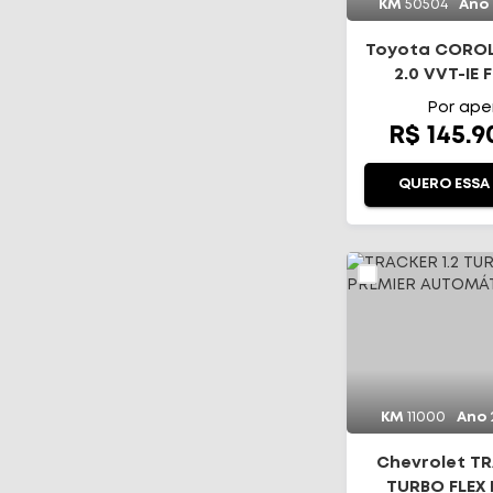
KM
50504
Ano
Toyota CORO
2.0 VVT-IE 
DIRECT S
Por ape
R$ 145.
QUERO ESSA
KM
11000
Ano
Chevrolet TR
TURBO FLEX