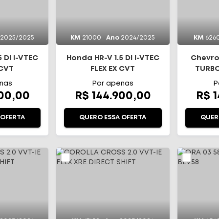
2025/2025
KM
21000
Ano
2024/2025
KM
626
 DI I-VTEC
Honda HR-V 1.5 DI I-VTEC
Chevro
 CVT
FLEX EX CVT
TURBO
AU
nas
Por apenas
P
900,00
R$ 144.900,00
R$ 
 OFERTA
QUERO ESSA OFERTA
QUER