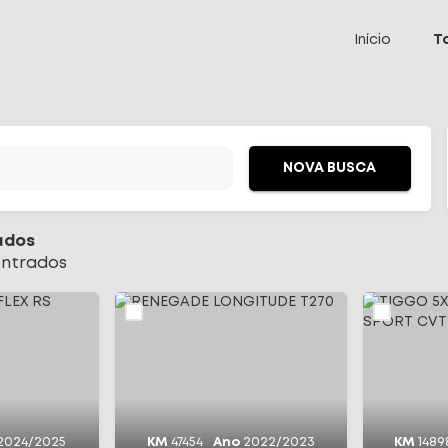
 Select
Início
T
NOVA BUSCA
ados
ntrado
s
2024/2025
KM
47454
Ano
2022/2023
KM
1489