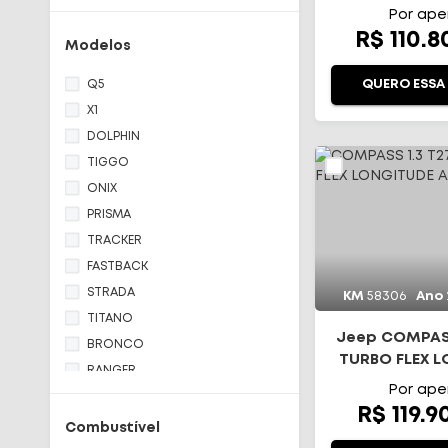
AUTOMÁ
Land Rover
Por ape
R$ 110.
Mitsubishi
Modelos
Nissan
Q5
QUERO ESSA
Ram
X1
Toyota
DOLPHIN
Volkswagen
TIGGO
Volvo
ONIX
PRISMA
TRACKER
FASTBACK
STRADA
KM
58306
Ano
TITANO
Jeep COMPASS
BRONCO
TURBO FLEX 
RANGER
AT6
Por ape
TERRITORY
R$ 119.9
Haval
Combustível