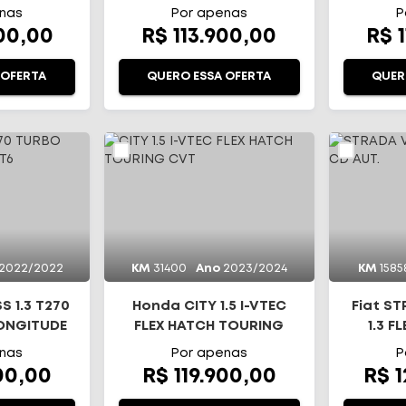
TICO
nas
Por apenas
P
800,00
R$ 113.900,00
R$ 
 OFERTA
QUERO ESSA OFERTA
QUER
2022/2022
KM
31400
Ano
2023/2024
KM
1585
 1.3 T270
Honda CITY 1.5 I-VTEC
Fiat S
LONGITUDE
FLEX HATCH TOURING
1.3 F
CVT
nas
Por apenas
P
00,00
R$ 119.900,00
R$ 