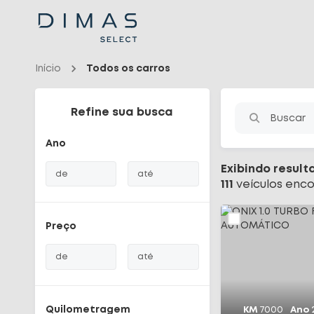
Navigated to Seu carro seminovo em Santa Catarina - Dimas
Início
Todos os carros
Refine sua busca
Buscar
Ano
Exibindo result
de
até
111
veículo
s
enco
Preço
de
até
Quilometragem
KM
7000
Ano