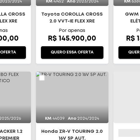
2023/2024
KM
47452
Ano
2023/2024
KM
636
LLA CROSS
Toyota COROLLA CROSS
GWM 
FLEX XRE
2.0 VVT-IE FLEX XRE
ELÉ
HIFT
DIRECT SHIFT
nas
Por apenas
P
900,00
R$ 145.900,00
R$ 
 OFERTA
QUERO ESSA OFERTA
QUER
2025/2026
KM
44039
Ano
2024/2024
ACKER 1.2
Honda ZR-V TOURING 2.0
 PREMIER
16V 5P AUT.