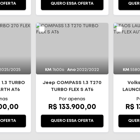
 OFERTA
QUERO ESSA OFERTA
QUER
2025/2025
KM
76006
Ano
2022/2022
KM
558
 1.3 TURBO
Jeep COMPASS 1.3 T270
Volk
ARTH AT6
TURBO FLEX S AT6
LAUNCH
TS
nas
Por apenas
P
900,00
R$ 133.900,00
R$ 
 OFERTA
QUERO ESSA OFERTA
QUER