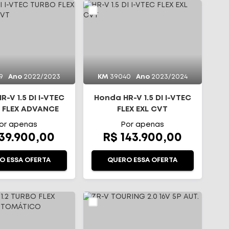
9
Ano
2022/2023
KM
39040
Ano
2023/2024
-V 1.5 DI I-VTEC
Honda HR-V 1.5 DI I-VTEC
 FLEX ADVANCE
FLEX EXL CVT
CVT
or apenas
Por apenas
139.900,00
R$ 143.900,00
O ESSA OFERTA
QUERO ESSA OFERTA