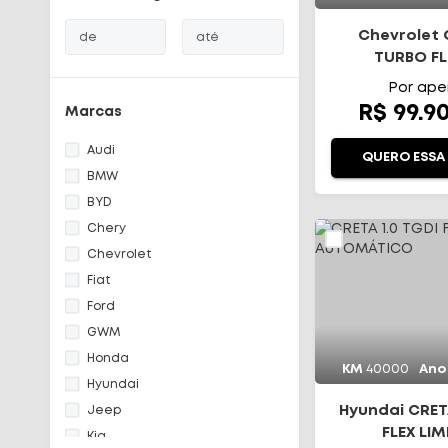
Chevrolet O
de
até
TURBO FL
AUTOMÁ
Início
Por ape
R$ 99.9
Marcas
Todos os carros
Audi
QUERO ESSA
Fale Conosco
BMW
BYD
Diferenciais
Chery
Chevrolet
Telefone
(48) 3113-2010
Fiat
Ford
WhatsApp
GWM
(48) 99644-0085
Honda
KM
40000
Ano
Hyundai
Hyundai CRETA
Jeep
FLEX LIM
Kia