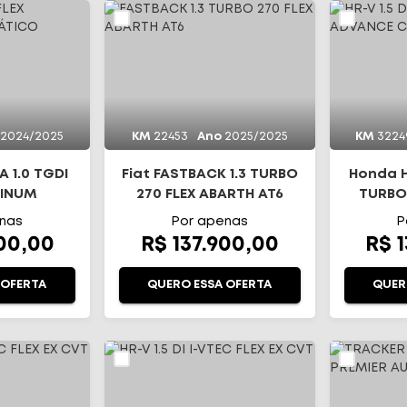
2024/2025
KM
22453
Ano
2025/2025
KM
3224
 1.0 TGDI
Fiat FASTBACK 1.3 TURBO
Honda HR
TINUM
270 FLEX ABARTH AT6
TURBO
TICO
nas
Por apenas
P
900,00
R$ 137.900,00
R$ 
 OFERTA
QUERO ESSA OFERTA
QUER