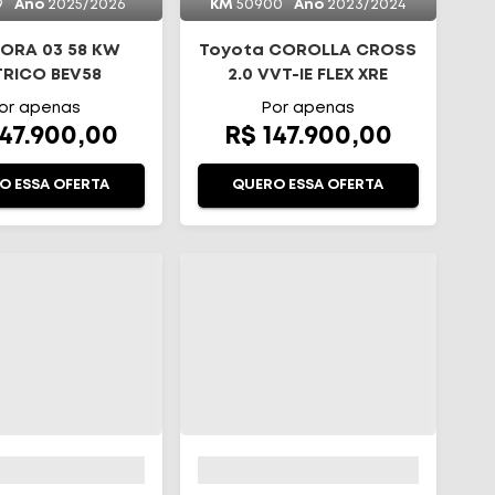
9
Ano
2025/2026
KM
50900
Ano
2023/2024
ORA 03 58 KW
Toyota COROLLA CROSS
TRICO BEV58
2.0 VVT-IE FLEX XRE
DIRECT SHIFT
or apenas
Por apenas
147.900,00
R$ 147.900,00
O ESSA OFERTA
QUERO ESSA OFERTA