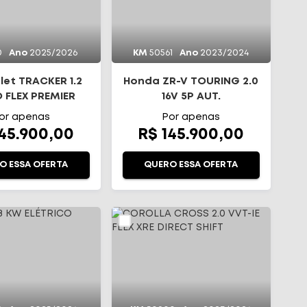
0
Ano
2025/2026
KM
50561
Ano
2023/2024
let TRACKER 1.2
Honda ZR-V TOURING 2.0
 FLEX PREMIER
16V 5P AUT.
TOMÁTICO
or apenas
Por apenas
145.900,00
R$ 145.900,00
O ESSA OFERTA
QUERO ESSA OFERTA