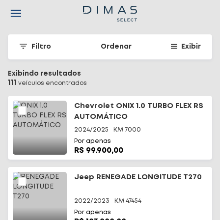
Navigated to Seu carro seminovo em Santa Catarina - Dimas
Filtro
Ordenar
Exibir
Exibindo resultados
111
veículo
s
encontrado
s
Chevrolet ONIX 1.0 TURBO FLEX RS
AUTOMÁTICO
2024/2025
KM
7000
Por apenas
R$ 99.900,00
Jeep RENEGADE LONGITUDE T270
2022/2023
KM
47454
Por apenas