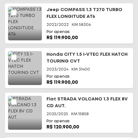
Jeep COMPASS 1.3 T270 TURBO
FLEX LONGITUDE AT6
2022/2022
KM
58306
Por apenas
R$ 119.900,00
Início
Honda CITY 1.5 I-VTEC FLEX HATCH
TOURING CVT
Todos os carros
2023/2024
KM
31400
Por apenas
Fale Conosco
R$ 119.900,00
Diferenciais
Fiat STRADA VOLCANO 1.3 FLEX 8V
CD AUT.
Telefone
(48) 3113-2010
2025/2025
KM
15858
Por apenas
WhatsApp
R$ 120.900,00
(48) 99644-0085