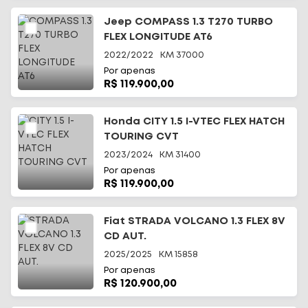
Jeep COMPASS 1.3 T270 TURBO
FLEX LONGITUDE AT6
2022/2022
KM
37000
Por apenas
R$ 119.900,00
Início
Honda CITY 1.5 I-VTEC FLEX HATCH
TOURING CVT
Todos os carros
2023/2024
KM
31400
Por apenas
Fale Conosco
R$ 119.900,00
Diferenciais
Fiat STRADA VOLCANO 1.3 FLEX 8V
CD AUT.
Telefone
(48) 3113-2010
2025/2025
KM
15858
Por apenas
WhatsApp
R$ 120.900,00
(48) 99644-0085