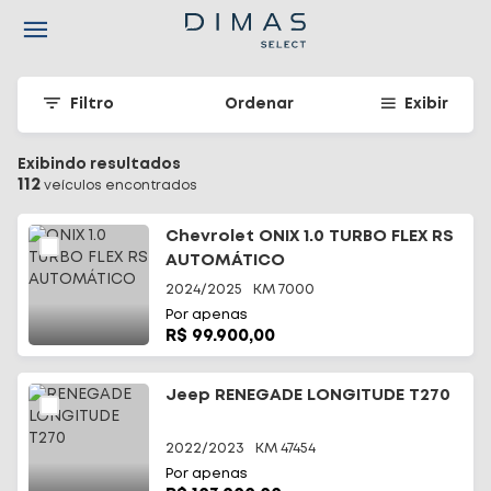
Navigated to Seu carro seminovo em Santa Catarina - Dimas
Filtro
Ordenar
Exibir
Exibindo resultados
112
veículo
s
encontrado
s
Chevrolet ONIX 1.0 TURBO FLEX RS
AUTOMÁTICO
2024/2025
KM
7000
Por apenas
R$ 99.900,00
Jeep RENEGADE LONGITUDE T270
2022/2023
KM
47454
Por apenas