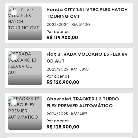
Honda CITY 1.5 I-VTEC FLEX HATCH
TOURING CVT
2023/2024
KM
31400
Por apenas
R$ 119.900,00
Início
Fiat STRADA VOLCANO 1.3 FLEX 8V
CD AUT.
Todos os carros
2025/2025
KM
15858
Por apenas
Fale Conosco
R$ 120.900,00
Diferenciais
Chevrolet TRACKER 1.2 TURBO
FLEX PREMIER AUTOMÁTICO
Telefone
(48) 3113-2010
2024/2025
KM
14187
Por apenas
WhatsApp
R$ 128.900,00
(48) 99644-0085