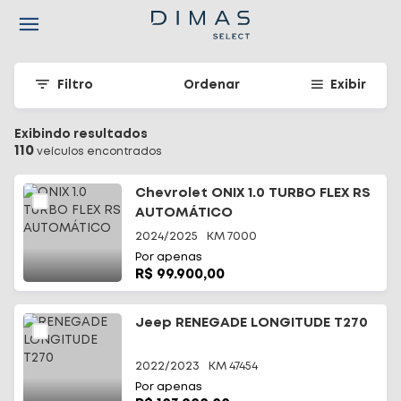
Navigated to Seu carro seminovo em Santa Catarina - Dimas
Filtro
Ordenar
Exibir
Exibindo resultados
110
veículo
s
encontrado
s
Chevrolet ONIX 1.0 TURBO FLEX RS
AUTOMÁTICO
2024/2025
KM
7000
Por apenas
R$ 99.900,00
Jeep RENEGADE LONGITUDE T270
2022/2023
KM
47454
Por apenas