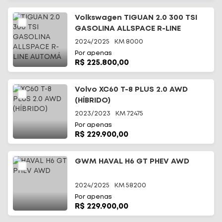
Volkswagen TIGUAN 2.0 300 TSI
GASOLINA ALLSPACE R-LINE
AUTOMÁ
2024/2025
KM
8000
Por apenas
R$ 225.800,00
Volvo XC60 T-8 PLUS 2.0 AWD
(HÍBRIDO)
2023/2023
KM
72475
Por apenas
R$ 229.900,00
GWM HAVAL H6 GT PHEV AWD
2024/2025
KM
58200
Por apenas
R$ 229.900,00